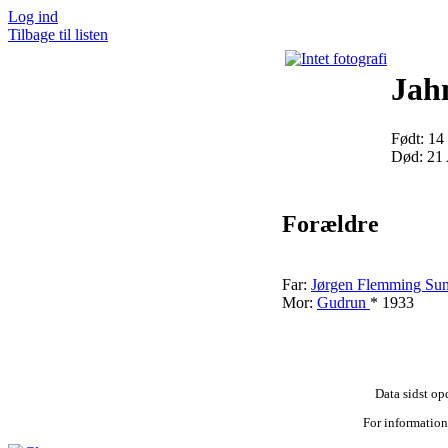
Log ind
Tilbage til listen
Jah
Født: 1
Død: 21
Forældre
Far:
Jørgen Flemming Su
Mor:
Gudrun
* 1933
Data sidst op
For information 