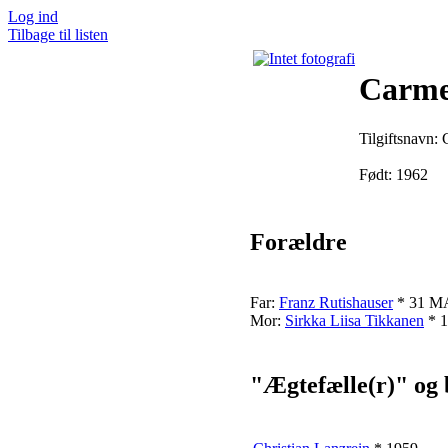
Log ind
Tilbage til listen
Carme
Tilgiftsnavn:
Født: 1962
Forældre
Far:
Franz Rutishauser
* 31 M
Mor:
Sirkka Liisa Tikkanen
* 1
"Ægtefælle(r)" og